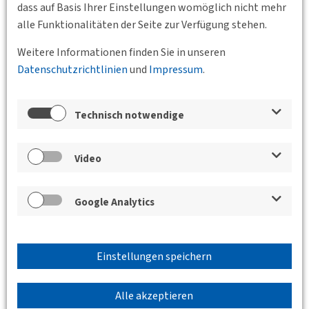
dass auf Basis Ihrer Einstellungen womöglich nicht mehr
Das Junge Forum der DVWG trifft sich jeden dritten
alle Funktionalitäten der Seite zur Verfügung stehen.
Montag im Monat online, um aktuelle Themen zu
besprechen, gemeinsame Veranstaltungen zu planen und
Weitere Informationen finden Sie in unseren
um den fachlichen Austausch…
Datenschutzrichtlinien
und
Impressum
.
Weiterlesen
Technisch notwendige
Video
Google Analytics
Einstellungen speichern
Alle akzeptieren