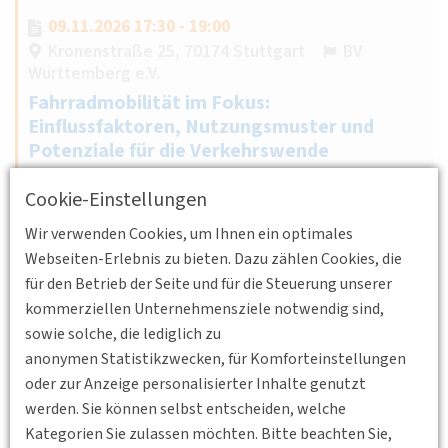
09.11.2026 17:30 - 19:00
Kronenstraße 25, 70174 Stuttgart
BV
Württemberg e.V.
Fahrradmobilität im Fokus:
Einflussfaktoren, Nutzungsmuster und
Potenziale für die Verkehrswende
Prof. Dr. Claudia Hille, Professorin für Radverkehr an der
Cookie-Einstellungen
Hochschule Karlsruhe, geht auf die verkehrlichen Effekte
Wir verwenden Cookies, um Ihnen ein optimales
des Radverkehrs ein.
Webseiten-Erlebnis zu bieten. Dazu zählen Cookies, die
Weiterlesen
für den Betrieb der Seite und für die Steuerung unserer
kommerziellen Unternehmensziele notwendig sind,
sowie solche, die lediglich zu
anonymen Statistikzwecken, für Komforteinstellungen
16.11.2026 17:00 - 18:00
oder zur Anzeige personalisierter Inhalte genutzt
Online
Junges Forum
werden. Sie können selbst entscheiden, welche
Fachgruppe Junges Forum November
Kategorien Sie zulassen möchten. Bitte beachten Sie,