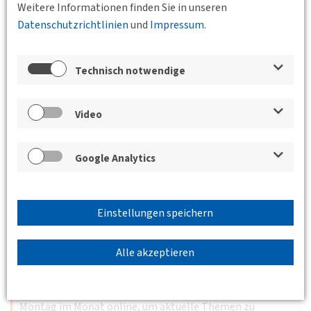
Weitere Informationen finden Sie in unseren
Datenschutzrichtlinien
und
Impressum
.
17.12.2026 17:30 - 19:00
WGF Nürnberg GbR Vordere Cramergasse 11
90478 Nürnberg
BV Nordbayern
Technisch notwendige
DVWG Weihnachtsfeier 2026: Verkehr und
Landschaft
Video
Michael Welter, Geschäftsführer bei wgF
Weiterlesen
Google Analytics
Einstellungen speichern
21.12.2026 17:00 - 18:00
Online
Junges Forum
Alle akzeptieren
Fachgruppe Junges Forum Dezember
Das Junge Forum der DVWG trifft sich jeden dritten
Montag im Monat online, um aktuelle Themen zu