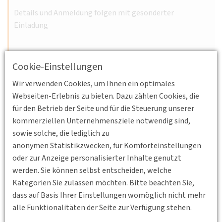
Details und Anmeldung folgen mit gesonderter
Einladung
Weiterlesen
Cookie-Einstellungen
Wir verwenden Cookies, um Ihnen ein optimales
Webseiten-Erlebnis zu bieten. Dazu zählen Cookies, die
für den Betrieb der Seite und für die Steuerung unserer
08.12.2026 17:30 - 19:00
kommerziellen Unternehmensziele notwendig sind,
Kronenstraße 25, 70174 Stuttgart
BV
sowie solche, die lediglich zu
Württemberg e.V.
anonymen Statistikzwecken, für Komforteinstellungen
Falschparker automatisiert detektieren
oder zur Anzeige personalisierter Inhalte genutzt
Weitere Informationen zur Veranstaltung folgen in
werden. Sie können selbst entscheiden, welche
Kürze!
Kategorien Sie zulassen möchten. Bitte beachten Sie,
dass auf Basis Ihrer Einstellungen womöglich nicht mehr
Weiterlesen
alle Funktionalitäten der Seite zur Verfügung stehen.