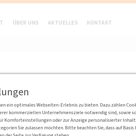
FT
ÜBER UNS
AKTUELLES
KONTAKT
llungen
n ein optimales Webseiten-Erlebnis zu bieten. Dazu zählen Cookie
serer kommerziellen Unternehmensziele notwendig sind, sowie solc
r Komforteinstellungen oder zur Anzeige personalisierter Inhal
egorien Sie zulassen möchten. Bitte beachten Sie, dass auf Basi
en der Seite zur Verfügung stehen.