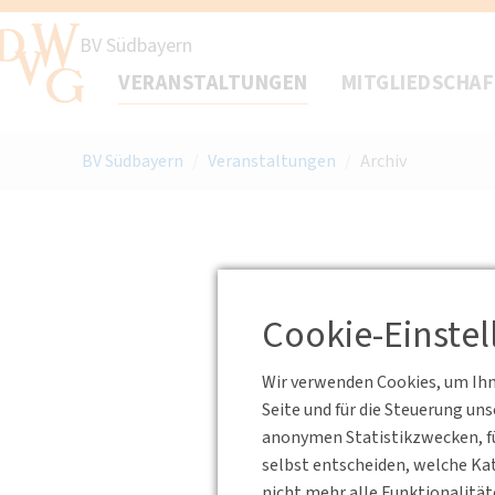
BV Südbayern
VERANSTALTUNGEN
MITGLIEDSCHA
BV Südbayern
/
Veranstaltungen
/
Archiv
Cookie-Einste
Wir verwenden Cookies, um Ihne
Seite und für die Steuerung un
anonymen Statistikzwecken, fü
selbst entscheiden, welche Kat
nicht mehr alle Funktionalität