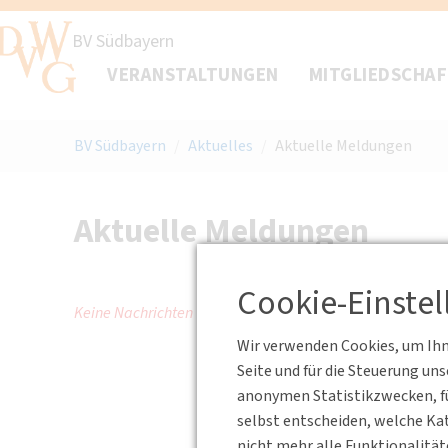
BV Südbayern
VERANSTALTUNGEN
MITGLIEDSCHA
BV Südbayern
/
Aktuelles
/
Aktuelle Meldungen
Aktuelle Meldungen
Cookie-Einste
Keine Nachrichten verfügbar.
Wir verwenden Cookies, um Ihne
Seite und für die Steuerung un
anonymen Statistikzwecken, fü
selbst entscheiden, welche Kat
nicht mehr alle Funktionalität