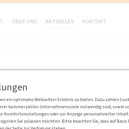
FT
ÜBER UNS
AKTUELLES
KONTAKT
llungen
n ein optimales Webseiten-Erlebnis zu bieten. Dazu zählen Cookie
serer kommerziellen Unternehmensziele notwendig sind, sowie solc
r Komforteinstellungen oder zur Anzeige personalisierter Inhal
egorien Sie zulassen möchten. Bitte beachten Sie, dass auf Basi
en der Seite zur Verfügung stehen.