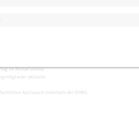
Forum August
s
es Forum
tten Montag im Monat online, um aktuelle Themen zu
anen und um den fachlichen Austausch innerhalb der DV
ntag im Monat online.
ngmitglieder aktuelle
achlichen Austausch innerhalb der DVWG.