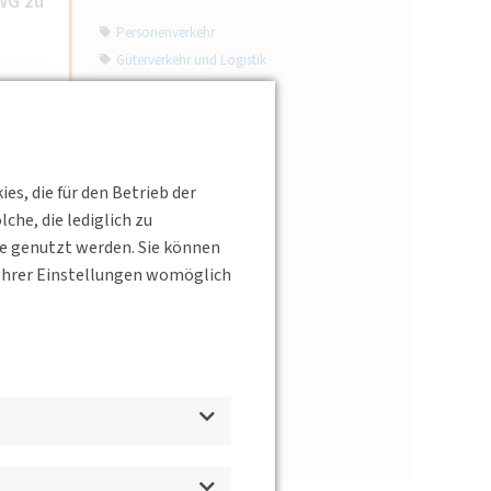
WG zu
Personenverkehr
Güterverkehr und Logistik
Straßenverkehr
Schienenverkehr
Schifffahrt
Luftverkehr
s, die für den Betrieb der
Verkehrstechnik
he, die lediglich zu
Verkehrsinfrastruktur
te genutzt werden. Sie können
Verkehrspolitik
s Ihrer Einstellungen womöglich
Mobilitätsverhalten
Verkehrsplanung
Verkehrsökologie
Verkehrssicherheit
Verkehrsrecht
d
Mobilitätsdienstleistungen
Interview