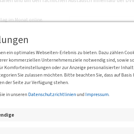
anen und um den fachlichen Austausch innerhalb der DV
ntag im Monat online.
ngmitglieder aktuelle
llungen
achlichen Austausch innerhalb der DVWG.
n ein optimales Webseiten-Erlebnis zu bieten. Dazu zählen Cookie
serer kommerziellen Unternehmensziele notwendig sind, sowie solc
r Komforteinstellungen oder zur Anzeige personalisierter Inhal
egorien Sie zulassen möchten. Bitte beachten Sie, dass auf Basi
en der Seite zur Verfügung stehen.
Sie in unseren
Datenschutzrichtlinien
und
Impressum
.
esgeschäftsstelle, der BVs un
endige