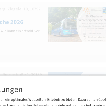
rg, Ziegelei 10, 16792
che 2026
ie kann ein attraktiver
l, Rosenstraße 1, 30159
spruch und
llungen
n ein optimales Webseiten-Erlebnis zu bieten. Dazu zählen Cookie
ines
serer kommerziellen Unternehmensziele notwendig sind, sowie solc