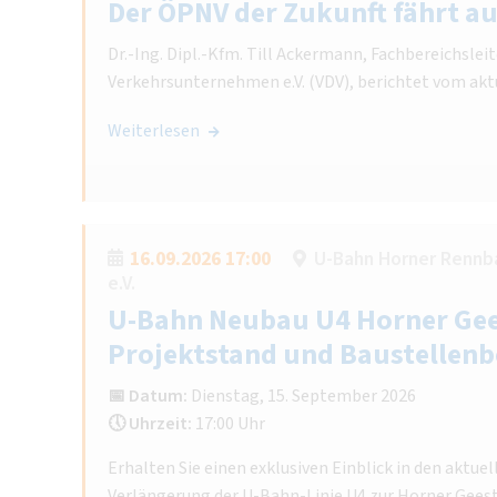
Der ÖPNV der Zukunft fährt 
Dr.-Ing. Dipl.-Kfm. Till Ackermann, Fachbereichsle
Verkehrsunternehmen e.V. (VDV), berichtet vom ak
Weiterlesen
16.09.2026 17:00
U-Bahn Horner Rennb
e.V.
U-Bahn Neubau U4 Horner Gee
Projektstand und Baustellenb
📅 Datum:
Dienstag, 15. September 2026
🕔 Uhrzeit:
17:00 Uhr
Erhalten Sie einen exklusiven Einblick in den aktuel
Verlängerung der U-Bahn-Linie U4 zur Horner Gees