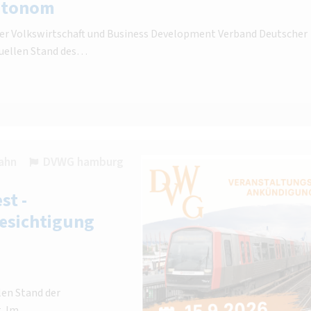
autonom
iter Volkswirtschaft und Business Development Verband Deutscher
tuellen Stand des…
ahn
DVWG hamburg
st -
esichtigung
len Stand der
t. Im…