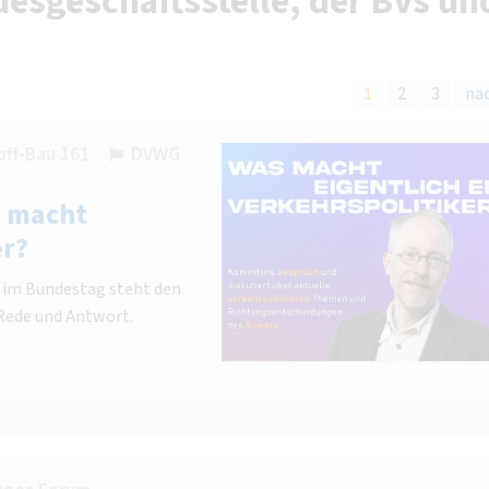
esgeschäftsstelle, der BVs un
1
2
3
nä
off-Bau 161
DVWG
 macht
er?
r im Bundestag steht den
Rede und Antwort.