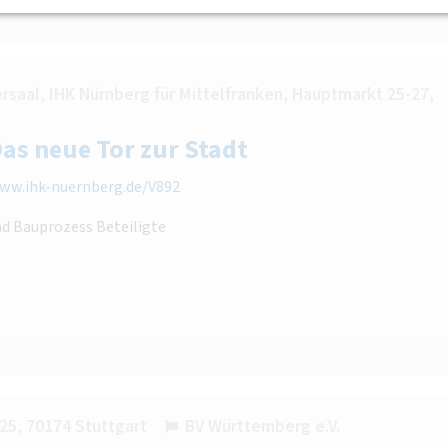
saal, IHK Nürnberg für Mittelfranken, Hauptmarkt 25-27,
Das neue Tor zur Stadt
ww.ihk-nuernberg.de/V892
nd Bauprozess Beteiligte
25, 70174 Stuttgart
BV Württemberg e.V.