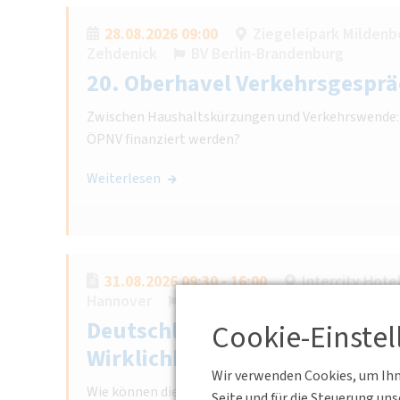
28.08.2026 09:00
Ziegeleipark Mildenbe
Zehdenick
BV Berlin-Brandenburg
20. Oberhavel Verkehrsgesprä
Zwischen Haushaltskürzungen und Verkehrswende: W
ÖPNV finanziert werden?
Weiterlesen
31.08.2026 09:30 - 16:00
Intercity Hote
Hannover
BV Niedersachsen-Bremen
Deutschlandtakt zwischen An
Cookie-Einste
Wirklichkeit
Wir verwenden Cookies, um Ihne
Wie können die Ziele der Verkehrsverlagerung und e
Seite und für die Steuerung un