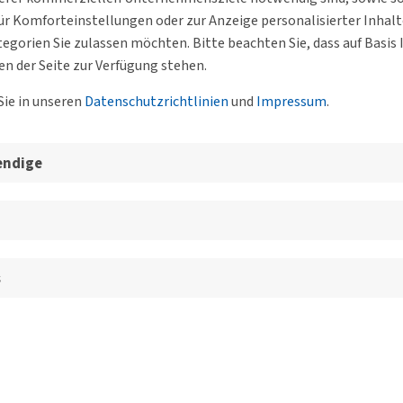
erden unter Sicherstellung
r Komforteinstellungen oder zur Anzeige personalisierter Inhal
egorien Sie zulassen möchten. Bitte beachten Sie, dass auf Basi
en der Seite zur Verfügung stehen.
Sie in unseren
Datenschutzrichtlinien
und
Impressum
.
endige
DVWG Hamburg e. V.
e
 lebenswerten
s
eie und Hansestadt
stalten und die