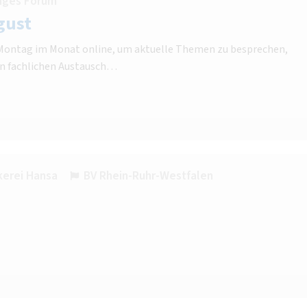
nges Forum
gust
n Montag im Monat online, um aktuelle Themen zu besprechen,
n fachlichen Austausch…
erei Hansa
BV Rhein-Ruhr-Westfalen