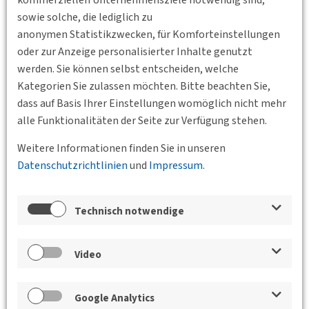
kommerziellen Unternehmensziele notwendig sind,
sowie solche, die lediglich zu
anonymen Statistikzwecken, für Komforteinstellungen
oder zur Anzeige personalisierter Inhalte genutzt
werden. Sie können selbst entscheiden, welche
Kategorien Sie zulassen möchten. Bitte beachten Sie,
dass auf Basis Ihrer Einstellungen womöglich nicht mehr
alle Funktionalitäten der Seite zur Verfügung stehen.
Zurück
Weitere Informationen finden Sie in unseren
Datenschutzrichtlinien
und
Impressum
.
Veranstaltungen der Bundesgeschäftsstelle,
der BVs und des Jungen Forums
Technisch notwendige
Junges Forum Sommerevent:
Pumpspeicherkraftwerk Forbach mit
Video
anschließendem Grillen
Google Analytics
29.07.2026 13:30
tbd.
Junges Forum BV