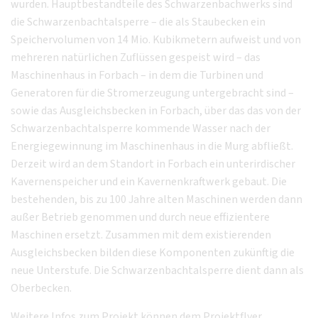
wurden. Hauptbestandteile des Schwarzenbachwerks sind
die Schwarzenbachtalsperre – die als Staubecken ein
Speichervolumen von 14 Mio. Kubikmetern aufweist und von
mehreren natürlichen Zuflüssen gespeist wird – das
Maschinenhaus in Forbach – in dem die Turbinen und
Generatoren für die Stromerzeugung untergebracht sind –
sowie das Ausgleichsbecken in Forbach, über das das von der
Schwarzenbachtalsperre kommende Wasser nach der
Energiegewinnung im Maschinenhaus in die Murg abfließt.
Derzeit wird an dem Standort in Forbach ein unterirdischer
Kavernenspeicher und ein Kavernenkraftwerk gebaut. Die
bestehenden, bis zu 100 Jahre alten Maschinen werden dann
außer Betrieb genommen und durch neue effizientere
Maschinen ersetzt. Zusammen mit dem existierenden
Ausgleichsbecken bilden diese Komponenten zukünftig die
neue Unterstufe. Die Schwarzenbachtalsperre dient dann als
Oberbecken.
Weitere Infos zum Projekt können dem Projektflyer