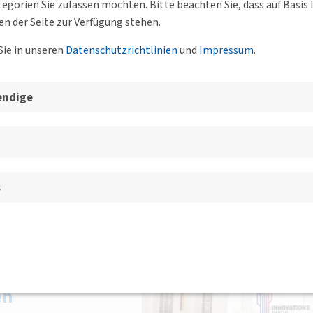
egorien Sie zulassen möchten. Bitte beachten Sie, dass auf Basi
en der Seite zur Verfügung stehen.
Sie in unseren
Datenschutzrichtlinien
und
Impressum
.
nges Forum
endige
ovember
n Montag im Monat online, um aktuelle Themen zu besprechen,
n fachlichen Austausch…
s
ankfurt am Main
en