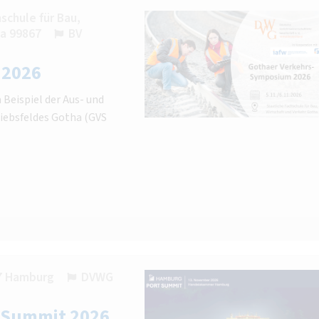
schule für Bau,
ha 99867
BV
 2026
Beispiel der Aus- und
iebsfeldes Gotha (GVS
57 Hamburg
DVWG
t Summit 2026