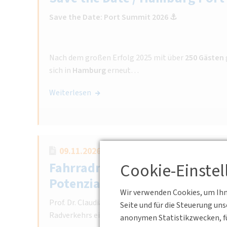
Save the Date: Port Summit 2026 ⚓️
Nach dem großen Erfolg 2025 mit über
250 Gästen
sich in
Hamburg
erneut…
Weiterlesen
09.11.2026 17:30 - 19:00
Kronenstraße 
Cookie-Einste
Fahrradmobilität im Fokus: E
Potenziale für die Verkehrsw
Wir verwenden Cookies, um Ihne
Prof. Dr. Claudia Hille, Professorin für Radverkehr 
Seite und für die Steuerung un
Radverkehrs ein.
anonymen Statistikzwecken, fü