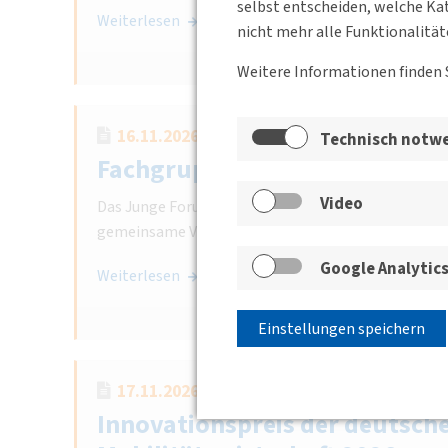
selbst entscheiden, welche Kat
Weiterlesen
nicht mehr alle Funktionalität
Weitere Informationen finden 
16.11.2026 17:00 - 18:00
Online
Ju
Technisch notw
Fachgruppe Junges Forum N
Video
Das Junge Forum der DVWG trifft sich jeden dritte
gemeinsame Veranstaltungen zu planen und um de
Google Analytic
Weiterlesen
Einstellungen speichern
17.11.2026 15:00 - 18:00
Paulskirche Fr
Innovationspreis der deutsch