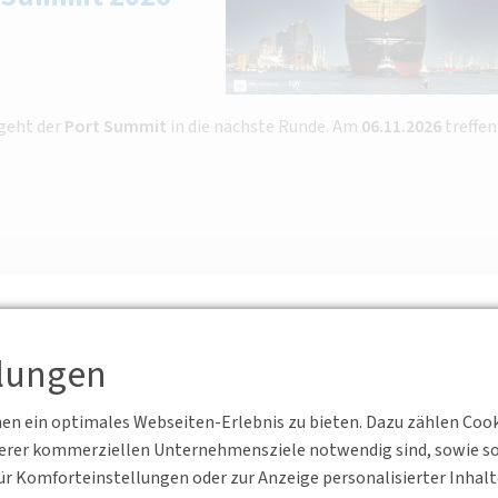
geht der
Port Summit
in die nächste Runde. Am
06.11.2026
treffen
25, 70174 Stuttgart
BV Württemberg e.V.
llungen
influssfaktoren, Nutzungsmuster und
ende
n ein optimales Webseiten-Erlebnis zu bieten. Dazu zählen Cookie
an der Hochschule Karlsruhe, geht auf die verkehrlichen Effekte des
serer kommerziellen Unternehmensziele notwendig sind, sowie solc
r Komforteinstellungen oder zur Anzeige personalisierter Inhal