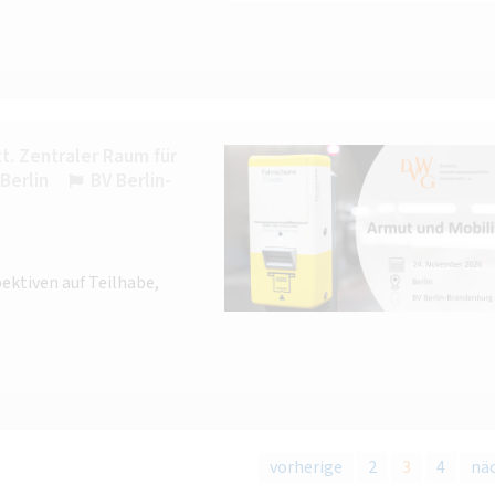
. Zentraler Raum für
Berlin
BV Berlin-
ektiven auf Teilhabe,
vorherige
2
3
4
nä