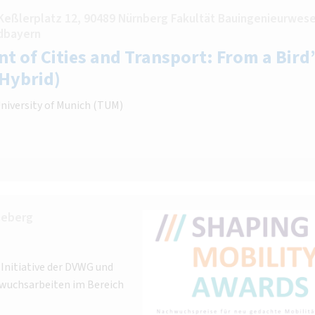
Keßlerplatz 12, 90489 Nürnberg Fakultät Bauingenieurwese
dbayern
t of Cities and Transport: From a Bird’
(Hybrid)
University of Munich (TUM)
neberg
Initiative der DVWG und
wuchsarbeiten im Bereich