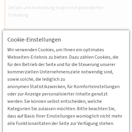
Details und Anmeldung folgen mit gesonderter
Einladung
Weiterlesen
Cookie-Einstellungen
Wir verwenden Cookies, um Ihnen ein optimales
Webseiten-Erlebnis zu bieten. Dazu zählen Cookies, die
für den Betrieb der Seite und für die Steuerung unserer
08.12.2026 17:30 - 19:00
kommerziellen Unternehmensziele notwendig sind,
Kronenstraße 25, 70174 Stuttgart
BV
sowie solche, die lediglich zu
Württemberg e.V.
anonymen Statistikzwecken, für Komforteinstellungen
Falschparker automatisiert detektieren
oder zur Anzeige personalisierter Inhalte genutzt
Weitere Informationen zur Veranstaltung folgen in
werden. Sie können selbst entscheiden, welche
Kürze!
Kategorien Sie zulassen möchten. Bitte beachten Sie,
dass auf Basis Ihrer Einstellungen womöglich nicht mehr
Weiterlesen
alle Funktionalitäten der Seite zur Verfügung stehen.