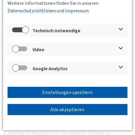
Weitere Informationen finden Sie in unseren
Datenschutzrichtlinien
und
Impressum
.
17.12.2026 17:30 - 19:00
WGF Nürnberg GbR Vordere Cramergasse 11
90478 Nürnberg
BV Nordbayern
Technisch notwendige
DVWG Weihnachtsfeier 2026: Verkehr und
Landschaft
Video
Michael Welter, Geschäftsführer bei wgF
Weiterlesen
Google Analytics
Einstellungen speichern
21.12.2026 17:00 - 18:00
Online
Junges Forum
Alle akzeptieren
Fachgruppe Junges Forum Dezember
Das Junge Forum der DVWG trifft sich jeden dritten
Montag im Monat online, um aktuelle Themen zu