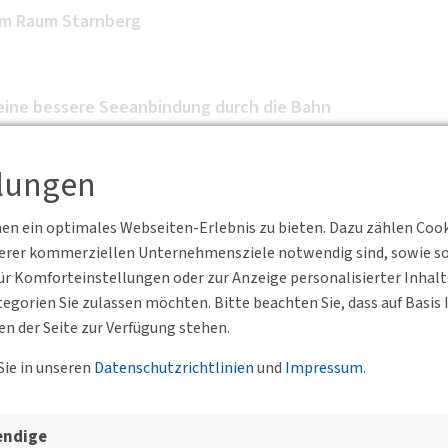
im Raum Starnberg
eine bessere Seeanbindung durch die Bahn
llungen
sleiter Großprojekte
n ein optimales Webseiten-Erlebnis zu bieten. Dazu zählen Cookie
serer kommerziellen Unternehmensziele notwendig sind, sowie solc
r Komforteinstellungen oder zur Anzeige personalisierter Inhal
egorien Sie zulassen möchten. Bitte beachten Sie, dass auf Basi
 hier, sobald sie verfügbar sind.
en der Seite zur Verfügung stehen.
Sie in unseren
Datenschutzrichtlinien
und
Impressum
.
esgeschäftsstelle, der BVs un
endige