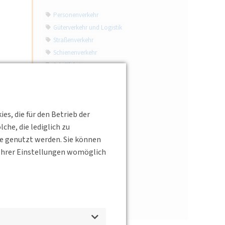
Personenverkehr
Güterverkehr und Logistik
Straßenverkehr
Schienenverkehr
Schifffahrt
Luftverkehr
Verkehrstechnik
Verkehrsinfrastruktur
s, die für den Betrieb der
Verkehrspolitik
he, die lediglich zu
Mobilitätsverhalten
te genutzt werden. Sie können
Verkehrsplanung
s Ihrer Einstellungen womöglich
Verkehrsökologie
Verkehrssicherheit
Verkehrsrecht
Mobilitätsdienstleistungen
Interview
d